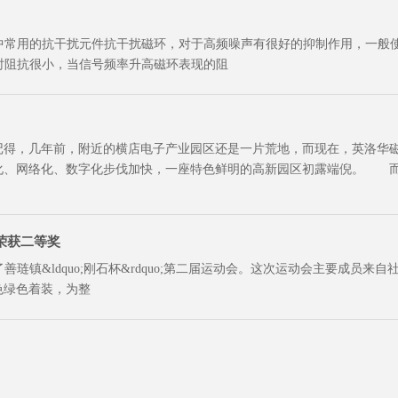
用的抗干扰元件抗干扰磁环，对于高频噪声有很好的抑制作用，一般使
时阻抗很小，当信号频率升高磁环表现的阻
，几年前，附近的横店电子产业园区还是一片荒地，而现在，英洛华磁
化、网络化、数字化步伐加快，一座特色鲜明的高新园区初露端倪。 而2
荣获二等奖
了善琏镇&ldquo;刚石杯&rdquo;第二届运动会。这次运动会主要成
色绿色着装，为整