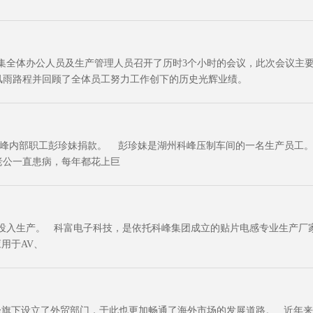
团召集全体办公人员及生产管理人员召开了历时3个小时的会议，此次会议主
风雨路程并回顾了全体员工努力工作创下的历史光辉业绩。
峰内部职工彭珍妹捐款。 彭珍妹是湖州科峰压制车间的一名生产员工。
老公一直患病，每年都花上巨
式投入生产。 科富电子科技，是依托科峰集团成立的贴片电感专业生产
用于AV、
峰旗下设立了外贸部门，于此也更加畅通了海外市场的发展道路。 近年