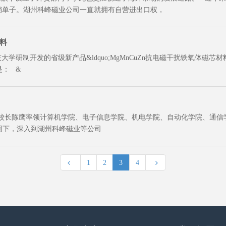
销单子。湖州科峰磁业公司一直就拥有自营进出口权，
材料
制开发的省级新产品&ldquo;MgMnCuZn抗电磁干扰铁氧体磁芯材料&r
是： &
副校长陈鹰率领计算机学院、电子信息学院、机电学院、自动化学院、通
同下，深入到湖州科峰磁业等公司
1
2
3
4