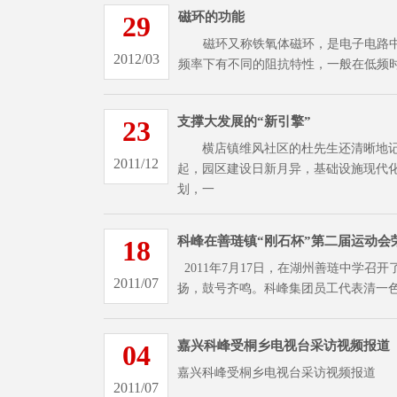
磁环的功能
29
磁环又称铁氧体磁环，是电子电路中常
2012/03
频率下有不同的阻抗特性，一般在低频
支撑大发展的“新引擎”
23
横店镇维风社区的杜先生还清晰地记得
2011/12
起，园区建设日新月异，基础设施现代
划，一
科峰在善琏镇“刚石杯”第二届运动会
18
2011年7月17日，在湖州善琏中学召开
2011/07
扬，鼓号齐鸣。科峰集团员工代表清一
嘉兴科峰受桐乡电视台采访视频报道
04
嘉兴科峰受桐乡电视台采访视频报道
2011/07