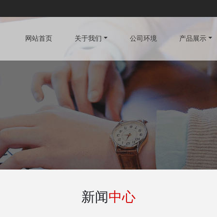
网站首页
关于我们
公司环境
产品展示
新闻
中心