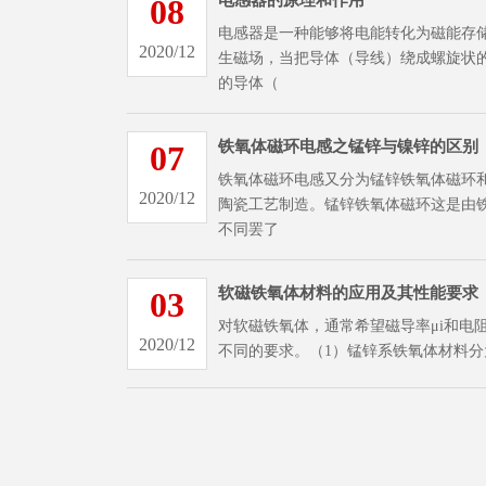
电感器的原理和作用
08
电感器是一种能够将电能转化为磁能存
2020/12
生磁场，当把导体（导线）绕成螺旋状
的导体（
铁氧体磁环电感之锰锌与镍锌的区别
07
铁氧体磁环电感又分为锰锌铁氧体磁环
2020/12
陶瓷工艺制造。锰锌铁氧体磁环这是由
不同罢了
软磁铁氧体材料的应用及其性能要求
03
对软磁铁氧体，通常希望磁导率μi和电
2020/12
不同的要求。（1）锰锌系铁氧体材料分