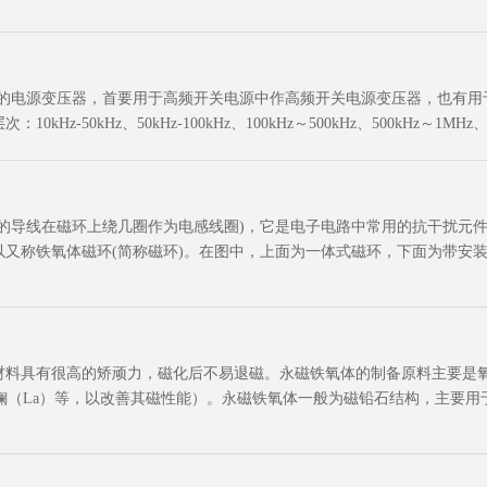
Hz)的电源变压器，首要用于高频开关电源中作高频开关电源变压器，也有
-50kHz、50kHz-100kHz、100kHz～500kHz、500kHz～1MHz、
中的导线在磁环上绕几圈作为电感线圈)，它是电子电路中常用的抗干扰元
以又称铁氧体磁环(简称磁环)。在图中，上面为一体式磁环，下面为带安
材料具有很高的矫顽力，磁化后不易退磁。永磁铁氧体的制备原料主要是
镧（La）等，以改善其磁性能）。永磁铁氧体一般为磁铅石结构，主要