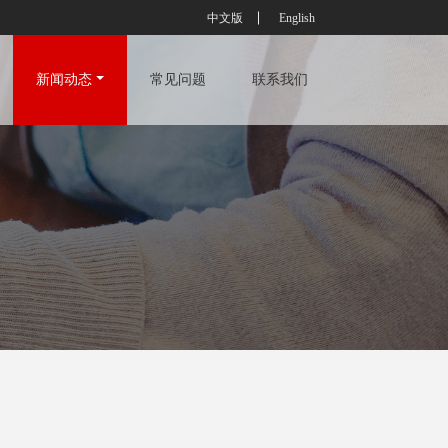
中文版
English
新闻动态
常见问题
联系我们