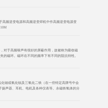
用于高频逆变电源和高频逆变焊机中作高频逆变电源变
10M
件，对于高频噪声有很好的屏蔽作用，故被称为吸收磁
装夹的磁环。磁环在不同的频率下有不同的阻抗特牲。
氧化锶或氧化钡及三氧化二铁（在一些特定高牌号中会
用于扬声器、耳机、电机及各种仪表等。永磁铁氧体的分